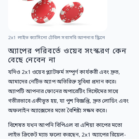
2x1 লাইভ ক্যাসিনো টেবিল সরাসরি আপনার স্ক্রিনে
অ্যাপের পরিবর্তে ওয়েব সংস্করণ কেন
বেছে নেবেন না
যদিও 2x1 ওয়েব প্ল্যাটফর্ম সম্পূর্ণ কার্যকরী এবং দ্রুত,
আমাদের নেটিভ অ্যাপ অতিরিক্ত সুবিধা প্রদান করে।
অ্যাপটি আপনার ফোনের অপারেটিং সিস্টেমের সাথে
গভীরভাবে একীভূত হয়, যা পুশ বিজ্ঞপ্তি, দ্রুত লোডিং এবং
অফলাইন অ্যাক্সেসের মতো বৈশিষ্ট্য সক্ষম করে।
বিশেষত যখন আপনি বিপিএল বা এশিয়া কাপের মতো
লাইভ ক্রিকেট ম্যাচ ফলো করছেন, 2x1 অ্যাপের রিয়েল-