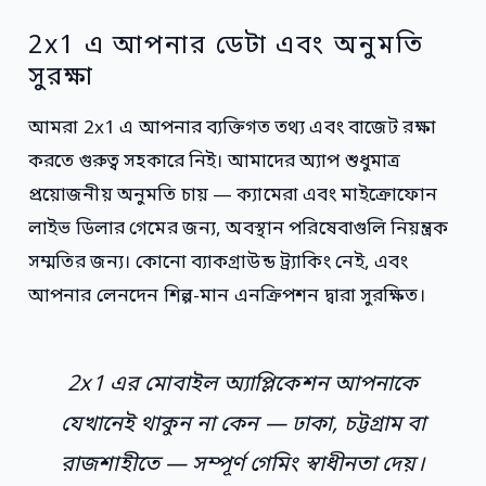
2x1 এ আপনার ডেটা এবং অনুমতি
সুরক্ষা
আমরা 2x1 এ আপনার ব্যক্তিগত তথ্য এবং বাজেট রক্ষা
করতে গুরুত্ব সহকারে নিই। আমাদের অ্যাপ শুধুমাত্র
প্রয়োজনীয় অনুমতি চায় — ক্যামেরা এবং মাইক্রোফোন
লাইভ ডিলার গেমের জন্য, অবস্থান পরিষেবাগুলি নিয়ন্ত্রক
সম্মতির জন্য। কোনো ব্যাকগ্রাউন্ড ট্র্যাকিং নেই, এবং
আপনার লেনদেন শিল্প-মান এনক্রিপশন দ্বারা সুরক্ষিত।
2x1 এর মোবাইল অ্যাপ্লিকেশন আপনাকে
যেখানেই থাকুন না কেন — ঢাকা, চট্টগ্রাম বা
রাজশাহীতে — সম্পূর্ণ গেমিং স্বাধীনতা দেয়।