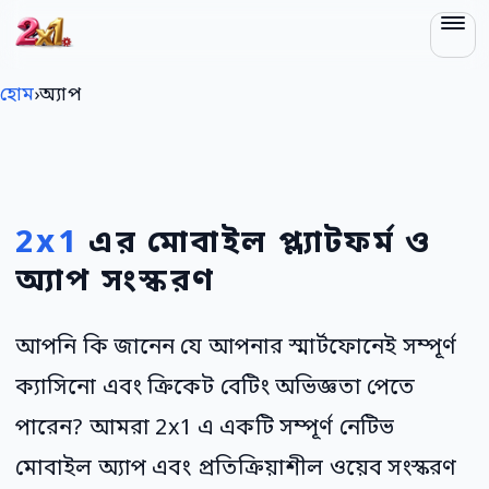
2x1
হোম
›
অ্যাপ
2x1
এর মোবাইল প্ল্যাটফর্ম ও
অ্যাপ সংস্করণ
আপনি কি জানেন যে আপনার স্মার্টফোনেই সম্পূর্ণ
ক্যাসিনো এবং ক্রিকেট বেটিং অভিজ্ঞতা পেতে
পারেন? আমরা 2x1 এ একটি সম্পূর্ণ নেটিভ
মোবাইল অ্যাপ এবং প্রতিক্রিয়াশীল ওয়েব সংস্করণ