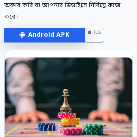
অফার করি যা আপনার ডিভাইসে নির্বিঘ্নে কাজ
করে।
iOS
Android APK