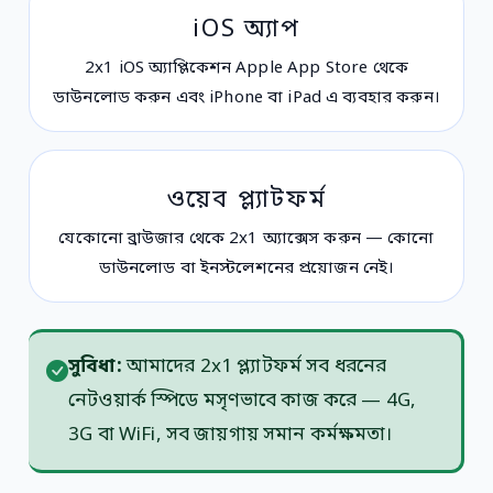
iOS অ্যাপ
2x1 iOS অ্যাপ্লিকেশন Apple App Store থেকে
ডাউনলোড করুন এবং iPhone বা iPad এ ব্যবহার করুন।
ওয়েব প্ল্যাটফর্ম
যেকোনো ব্রাউজার থেকে 2x1 অ্যাক্সেস করুন — কোনো
ডাউনলোড বা ইনস্টলেশনের প্রয়োজন নেই।
সুবিধা:
আমাদের 2x1 প্ল্যাটফর্ম সব ধরনের
নেটওয়ার্ক স্পিডে মসৃণভাবে কাজ করে — 4G,
3G বা WiFi, সব জায়গায় সমান কর্মক্ষমতা।